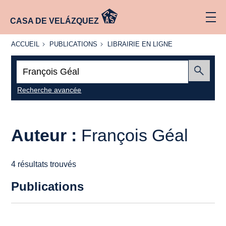
CASA DE VELÁZQUEZ
ACCUEIL
PUBLICATIONS
LIBRAIRIE
ACCUEIL
PUBLICATIONS
LIBRAIRIE EN LIGNE
EN LIGNE
Recherche
:
Envoyer
Recherche avancée
Auteur :
François Géal
4 résultats trouvés
Publications