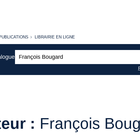
PUBLICATIONS
LIBRAIRIE
PUBLICATIONS
LIBRAIRIE EN LIGNE
EN LIGNE
Recherche
alogue
:
eur :
François Bou