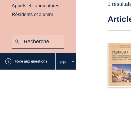
1 résultat
Appels et candidatures
Résidents et alumni
Articl
Recherche
:
Envoyer
Foire aux questions
FR
Sélectionnez
la
langue
souhaitée