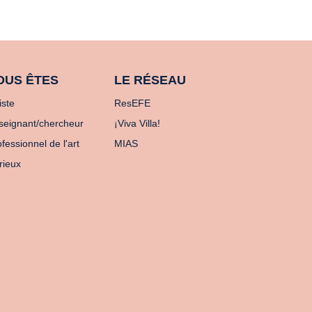
OUS ÊTES
LE RÉSEAU
iste
ResEFE
seignant/chercheur
¡Viva Villa!
fessionnel de l'art
MIAS
rieux