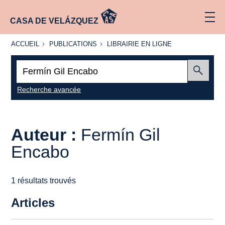
CASA DE VELÁZQUEZ
ACCUEIL
PUBLICATIONS
LIBRAIRIE
ACCUEIL
PUBLICATIONS
LIBRAIRIE EN LIGNE
EN LIGNE
Recherche
:
Envoyer
Recherche avancée
Auteur :
Fermín Gil
Encabo
1 résultats trouvés
Articles