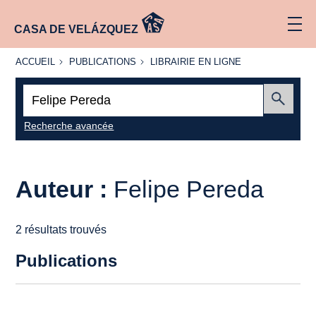
CASA DE VELÁZQUEZ
ACCUEIL
PUBLICATIONS
LIBRAIRIE
ACCUEIL
PUBLICATIONS
LIBRAIRIE EN LIGNE
EN LIGNE
Recherche
:
Envoyer
Recherche avancée
Auteur :
Felipe Pereda
2 résultats trouvés
Publications