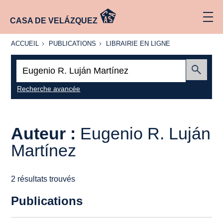
CASA DE VELÁZQUEZ
ACCUEIL
PUBLICATIONS
LIBRAIRIE
ACCUEIL
PUBLICATIONS
LIBRAIRIE EN LIGNE
EN LIGNE
Recherche
:
Envoyer
Recherche avancée
Auteur :
Eugenio R. Luján
Martínez
2 résultats trouvés
Publications