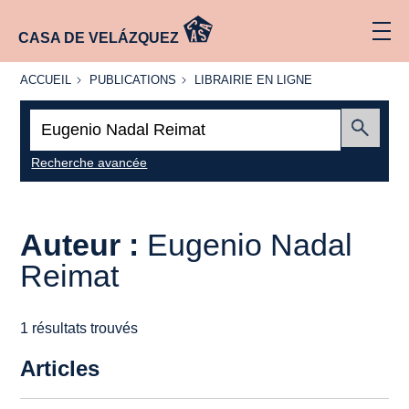
CASA DE VELÁZQUEZ
ACCUEIL
PUBLICATIONS
LIBRAIRIE
ACCUEIL
PUBLICATIONS
LIBRAIRIE EN LIGNE
EN LIGNE
Recherche
:
Envoyer
Recherche avancée
Auteur :
Eugenio Nadal
Reimat
1 résultats trouvés
Articles