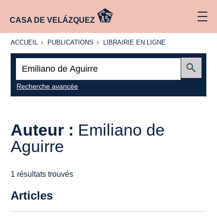
CASA DE VELÁZQUEZ
ACCUEIL
PUBLICATIONS
LIBRAIRIE
ACCUEIL
PUBLICATIONS
LIBRAIRIE EN LIGNE
EN LIGNE
Recherche
:
Envoyer
Recherche avancée
Auteur :
Emiliano de
Aguirre
1 résultats trouvés
Articles