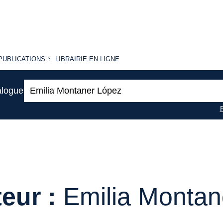
PUBLICATIONS
LIBRAIRIE
PUBLICATIONS
LIBRAIRIE EN LIGNE
EN LIGNE
Recherche
alogue
:
eur :
Emilia Montan