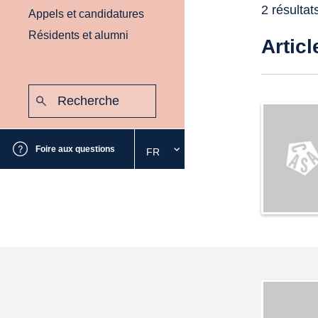
2 résultat
Appels et candidatures
Résidents et alumni
Articl
Recherche
:
Envoyer
Foire aux questions
FR
Sélectionnez
la
langue
souhaitée