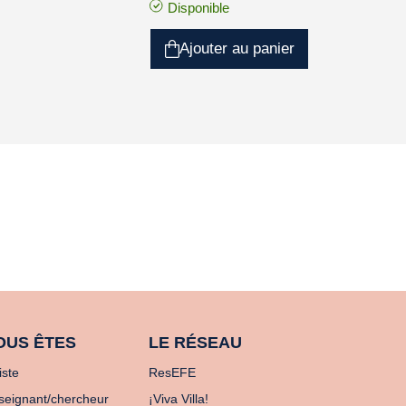
Disponible
Ajouter au panier
OUS ÊTES
LE RÉSEAU
iste
ResEFE
seignant/chercheur
¡Viva Villa!