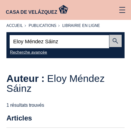
CASA DE VELÁZQUEZ
ACCUEIL
PUBLICATIONS
LIBRAIRIE
ACCUEIL
PUBLICATIONS
LIBRAIRIE EN LIGNE
EN LIGNE
Recherche
:
Envoyer
Recherche avancée
Auteur :
Eloy Méndez
Sáinz
1 résultats trouvés
Articles