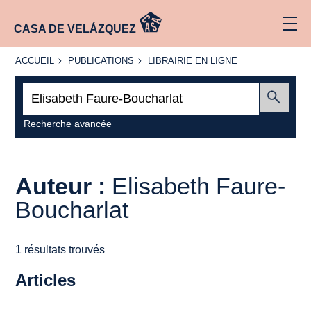
CASA DE VELÁZQUEZ
ACCUEIL
PUBLICATIONS
LIBRAIRIE
ACCUEIL
PUBLICATIONS
LIBRAIRIE EN LIGNE
EN LIGNE
Recherche
:
Envoyer
Recherche avancée
Auteur :
Elisabeth Faure-
Boucharlat
1 résultats trouvés
Articles