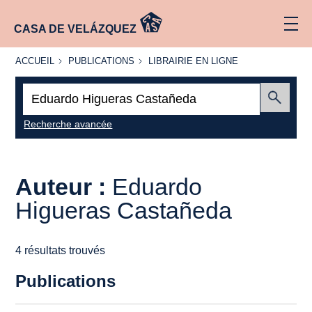
CASA DE VELÁZQUEZ
ACCUEIL
PUBLICATIONS
LIBRAIRIE
ACCUEIL
PUBLICATIONS
LIBRAIRIE EN LIGNE
EN LIGNE
Recherche
:
Envoyer
Recherche avancée
Auteur :
Eduardo
Higueras Castañeda
4 résultats trouvés
Publications