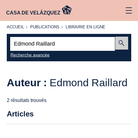
CASA DE VELÁZQUEZ
ACCUEIL
PUBLICATIONS
LIBRAIRIE
ACCUEIL
PUBLICATIONS
LIBRAIRIE EN LIGNE
EN LIGNE
Recherche
:
Envoyer
Recherche avancée
Auteur :
Edmond Raillard
2 résultats trouvés
Articles