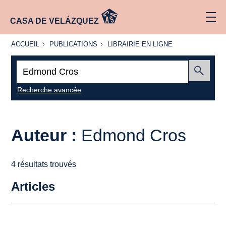
CASA DE VELÁZQUEZ
ACCUEIL
PUBLICATIONS
LIBRAIRIE
ACCUEIL
PUBLICATIONS
LIBRAIRIE EN LIGNE
EN LIGNE
Recherche
:
Envoyer
Recherche avancée
Auteur :
Edmond Cros
4 résultats trouvés
Articles