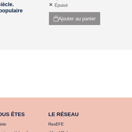
iècle.
Épuisé
populaire
Ajouter au panier
OUS ÊTES
LE RÉSEAU
iste
ResEFE