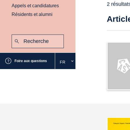
2 résultat
Appels et candidatures
Résidents et alumni
Articl
Recherche
:
Envoyer
Foire aux questions
FR
Sélectionnez
la
langue
souhaitée