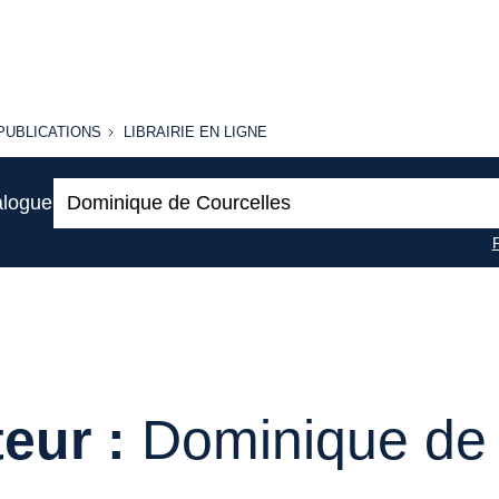
PUBLICATIONS
LIBRAIRIE
PUBLICATIONS
LIBRAIRIE EN LIGNE
EN LIGNE
Recherche
alogue
:
eur :
Dominique de 