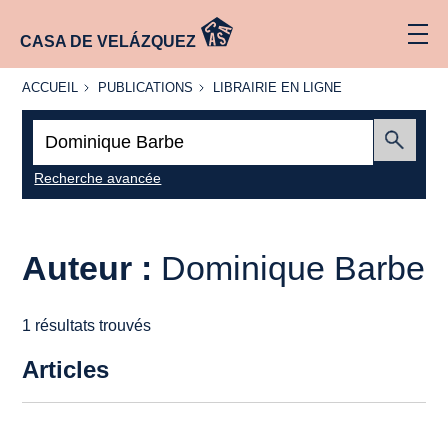
CASA DE VELÁZQUEZ
ACCUEIL
PUBLICATIONS
LIBRAIRIE
ACCUEIL
PUBLICATIONS
LIBRAIRIE EN LIGNE
EN LIGNE
Recherche
:
Envoyer
Recherche avancée
Auteur :
Dominique Barbe
1 résultats trouvés
Articles