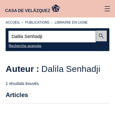
CASA DE VELÁZQUEZ
ACCUEIL
PUBLICATIONS
LIBRAIRIE
ACCUEIL
PUBLICATIONS
LIBRAIRIE EN LIGNE
EN LIGNE
Recherche
:
Envoyer
Recherche avancée
Auteur :
Dalila Senhadji
1 résultats trouvés
Articles