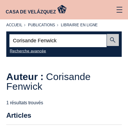
CASA DE VELÁZQUEZ
ACCUEIL
PUBLICATIONS
LIBRAIRIE
ACCUEIL
PUBLICATIONS
LIBRAIRIE EN LIGNE
EN LIGNE
Recherche
:
Envoyer
Recherche avancée
Auteur :
Corisande
Fenwick
1 résultats trouvés
Articles