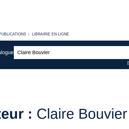
PUBLICATIONS
LIBRAIRIE
PUBLICATIONS
LIBRAIRIE EN LIGNE
EN LIGNE
Recherche
alogue
:
eur :
Claire Bouvier