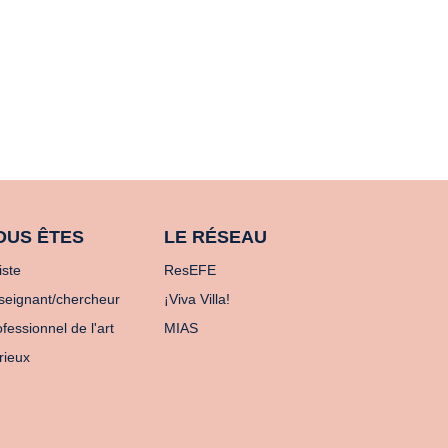
OUS ÊTES
LE RÉSEAU
iste
ResEFE
seignant/chercheur
¡Viva Villa!
fessionnel de l'art
MIAS
rieux