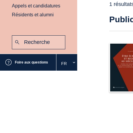
1 résultat
Appels et candidatures
Résidents et alumni
Publi
Recherche
:
Envoyer
Foire aux questions
FR
Sélectionnez
la
langue
souhaitée