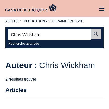
CASA DE VELÁZQUEZ
ACCUEIL
PUBLICATIONS
LIBRAIRIE
ACCUEIL
PUBLICATIONS
LIBRAIRIE EN LIGNE
EN LIGNE
Recherche
:
Envoyer
Recherche avancée
Auteur :
Chris Wickham
2 résultats trouvés
Articles