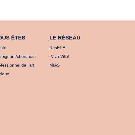
OUS ÊTES
LE RÉSEAU
iste
ResEFE
seignant/chercheur
¡Viva Villa!
fessionnel de l'art
MIAS
rieux