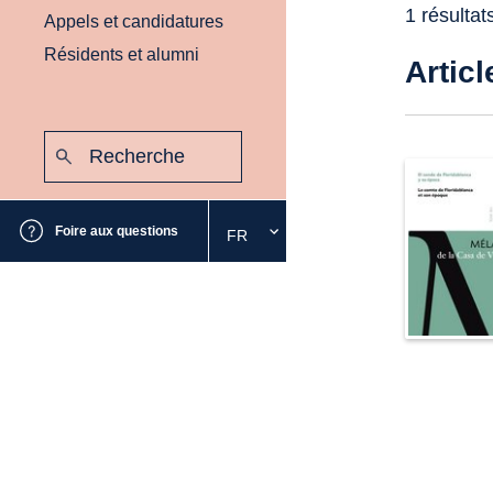
1 résultat
Appels et candidatures
Résidents et alumni
Articl
Recherche
:
Envoyer
Foire aux questions
FR
Sélectionnez
la
langue
souhaitée