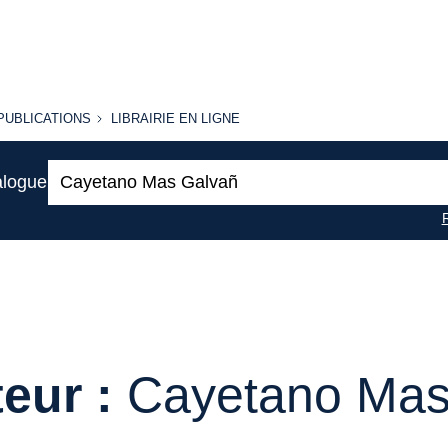
PUBLICATIONS
LIBRAIRIE
PUBLICATIONS
LIBRAIRIE EN LIGNE
EN LIGNE
Recherche
alogue
:
eur :
Cayetano Mas