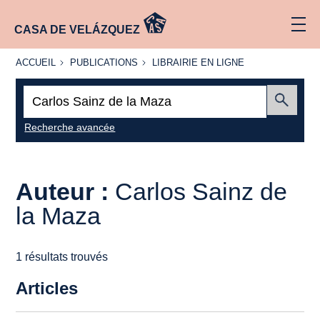
CASA DE VELÁZQUEZ
ACCUEIL
PUBLICATIONS
LIBRAIRIE
ACCUEIL
PUBLICATIONS
LIBRAIRIE EN LIGNE
EN LIGNE
Recherche
:
Envoyer
Recherche avancée
Auteur :
Carlos Sainz de
la Maza
1 résultats trouvés
Articles