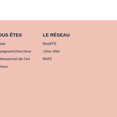
OUS ÊTES
LE RÉSEAU
iste
ResEFE
seignant/chercheur
¡Viva Villa!
fessionnel de l'art
MIAS
rieux