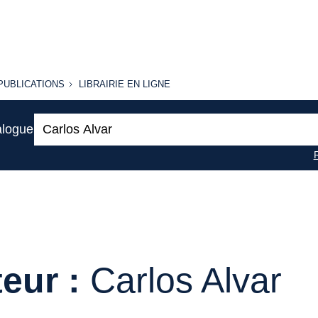
PUBLICATIONS
LIBRAIRIE
PUBLICATIONS
LIBRAIRIE EN LIGNE
EN LIGNE
Recherche
alogue
:
eur :
Carlos Alvar