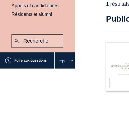
1 résultat
Appels et candidatures
Résidents et alumni
Publi
Recherche
:
Envoyer
Foire aux questions
FR
Sélectionnez
la
langue
souhaitée