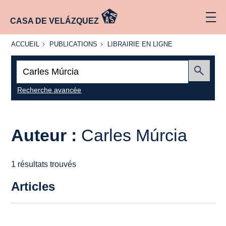
CASA DE VELÁZQUEZ
ACCUEIL
PUBLICATIONS
LIBRAIRIE
ACCUEIL
PUBLICATIONS
LIBRAIRIE EN LIGNE
EN LIGNE
Recherche
:
Envoyer
Recherche avancée
Auteur :
Carles Múrcia
1 résultats trouvés
Articles