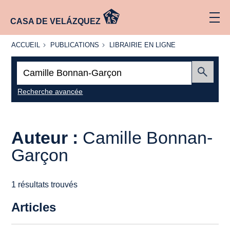
CASA DE VELÁZQUEZ
ACCUEIL
PUBLICATIONS
LIBRAIRIE
ACCUEIL
PUBLICATIONS
LIBRAIRIE EN LIGNE
EN LIGNE
Recherche
:
Envoyer
Recherche avancée
Auteur :
Camille Bonnan-
Garçon
1 résultats trouvés
Articles