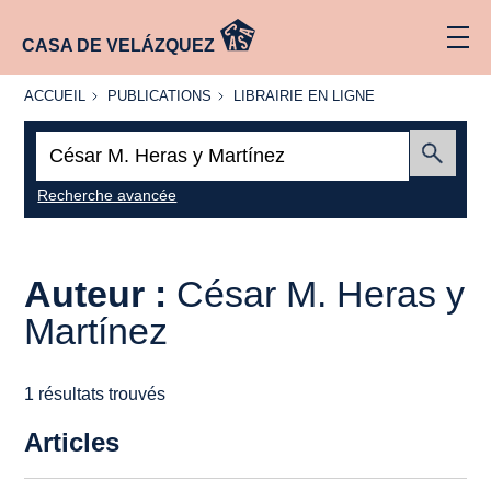
CASA DE VELÁZQUEZ
ACCUEIL
PUBLICATIONS
LIBRAIRIE
ACCUEIL
PUBLICATIONS
LIBRAIRIE EN LIGNE
EN LIGNE
Recherche
:
Envoyer
Recherche avancée
Auteur :
César M. Heras y
Martínez
1 résultats trouvés
Articles