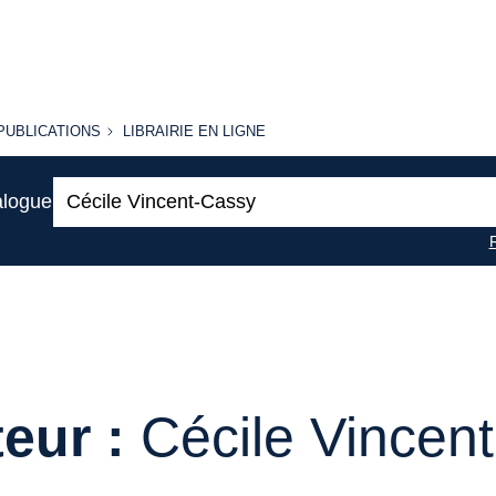
PUBLICATIONS
LIBRAIRIE
PUBLICATIONS
LIBRAIRIE EN LIGNE
EN LIGNE
Recherche
alogue
:
eur :
Cécile Vincen