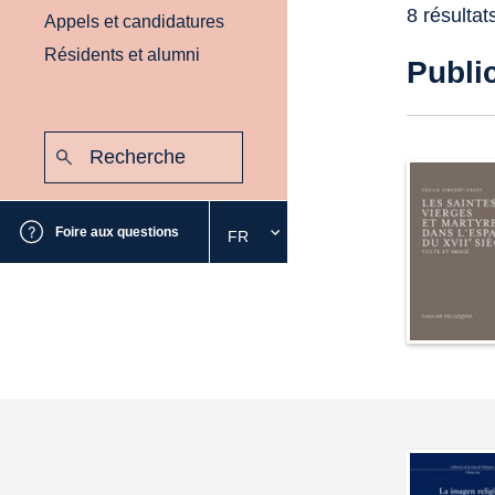
8 résultat
Appels et candidatures
Résidents et alumni
Publi
Recherche
:
Envoyer
Foire aux questions
FR
Sélectionnez
la
langue
souhaitée