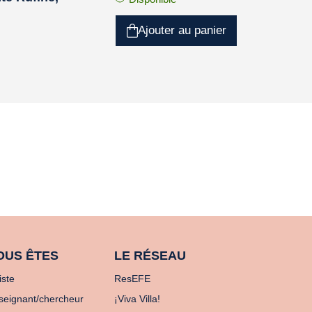
Ajouter au panier
OUS ÊTES
LE RÉSEAU
iste
ResEFE
seignant/chercheur
¡Viva Villa!