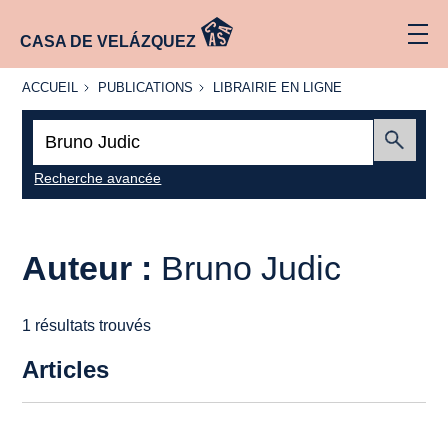
CASA DE VELÁZQUEZ
ACCUEIL
PUBLICATIONS
LIBRAIRIE
ACCUEIL
PUBLICATIONS
LIBRAIRIE EN LIGNE
EN LIGNE
Recherche
:
Envoyer
Recherche avancée
Auteur :
Bruno Judic
1 résultats trouvés
Articles