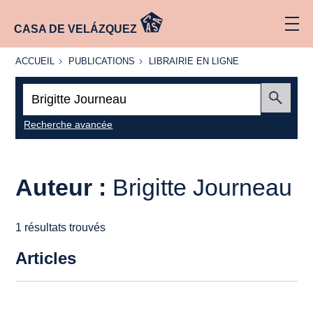
CASA DE VELÁZQUEZ
ACCUEIL
PUBLICATIONS
LIBRAIRIE
ACCUEIL
PUBLICATIONS
LIBRAIRIE EN LIGNE
EN LIGNE
Recherche
:
Envoyer
Recherche avancée
Auteur :
Brigitte Journeau
1 résultats trouvés
Articles