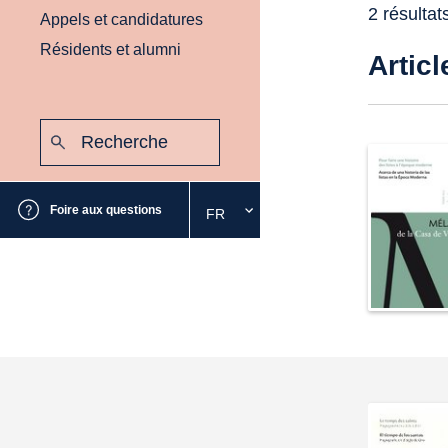
2 résultat
Appels et candidatures
Résidents et alumni
Articl
Recherche
:
Envoyer
Foire aux questions
FR
Sélectionnez
la
langue
souhaitée