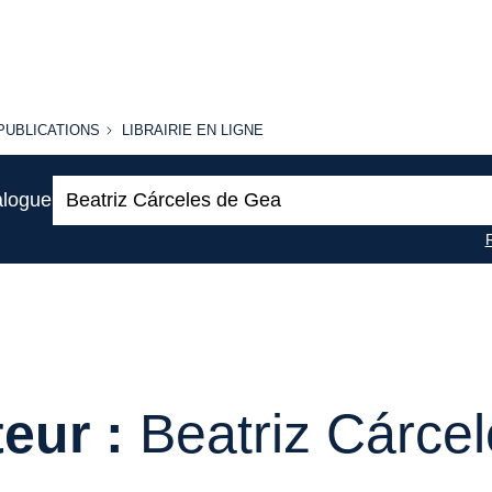
PUBLICATIONS
LIBRAIRIE
PUBLICATIONS
LIBRAIRIE EN LIGNE
EN LIGNE
Recherche
alogue
:
eur :
Beatriz Cárce