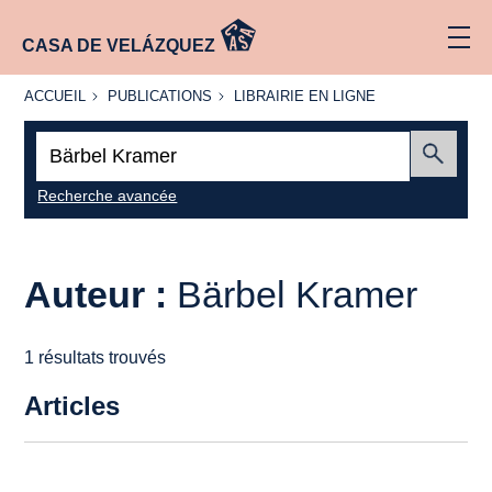
CASA DE VELÁZQUEZ
ACCUEIL
PUBLICATIONS
LIBRAIRIE
ACCUEIL
PUBLICATIONS
LIBRAIRIE EN LIGNE
EN LIGNE
Recherche
:
Envoyer
Recherche avancée
Auteur :
Bärbel Kramer
1 résultats trouvés
Articles