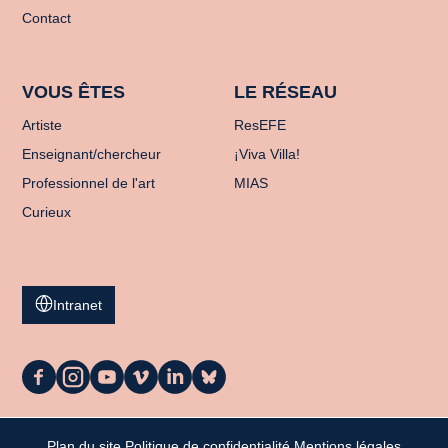
Contact
VOUS ÊTES
LE RÉSEAU
Artiste
ResEFE
Enseignant/chercheur
¡Viva Villa!
Professionnel de l'art
MIAS
Curieux
Intranet
La
La
La
La
La
La
Casa
Casa
Casa
Casa
Casa
Casa
sur
sur
sur
sur
sur
sur
Facebook
Instagram
Youtube
Vimeo
LinkedIn
Bluesky
Plan du site
Politique de confidentialité
Mentions légales