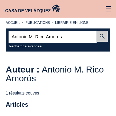
CASA DE VELÁZQUEZ
ACCUEIL
PUBLICATIONS
LIBRAIRIE
ACCUEIL
PUBLICATIONS
LIBRAIRIE EN LIGNE
EN LIGNE
Recherche
:
Envoyer
Recherche avancée
Auteur :
Antonio M. Rico
Amorós
1 résultats trouvés
Articles