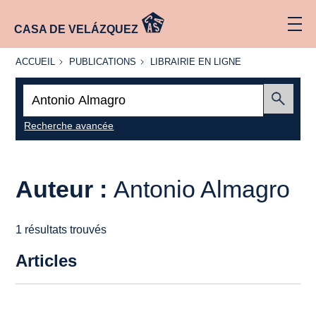
CASA DE VELÁZQUEZ
ACCUEIL
PUBLICATIONS
LIBRAIRIE
ACCUEIL
PUBLICATIONS
LIBRAIRIE EN LIGNE
EN LIGNE
Recherche
:
Envoyer
Recherche avancée
Auteur :
Antonio Almagro
1 résultats trouvés
Articles