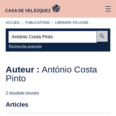
CASA DE VELÁZQUEZ
ACCUEIL
PUBLICATIONS
LIBRAIRIE
ACCUEIL
PUBLICATIONS
LIBRAIRIE EN LIGNE
EN LIGNE
Recherche
:
Envoyer
Recherche avancée
Auteur :
António Costa
Pinto
2 résultats trouvés
Articles