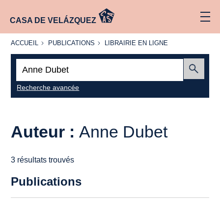
CASA DE VELÁZQUEZ
ACCUEIL
PUBLICATIONS
LIBRAIRIE
ACCUEIL
PUBLICATIONS
LIBRAIRIE EN LIGNE
EN LIGNE
Recherche
:
Envoyer
Recherche avancée
Auteur :
Anne Dubet
3 résultats trouvés
Publications