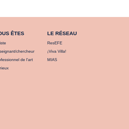
OUS ÊTES
LE RÉSEAU
iste
ResEFE
seignant/chercheur
¡Viva Villa!
fessionnel de l'art
MIAS
rieux