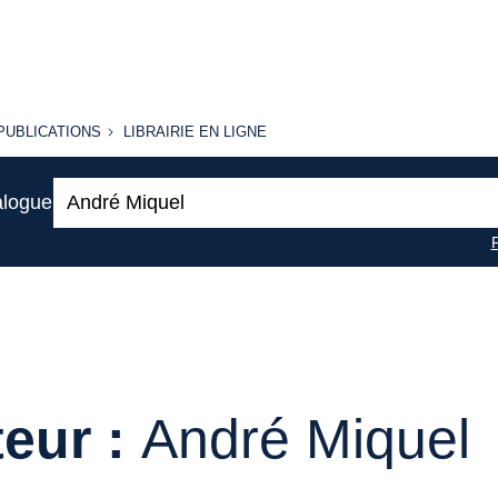
PUBLICATIONS
LIBRAIRIE
PUBLICATIONS
LIBRAIRIE EN LIGNE
EN LIGNE
Recherche
alogue
:
eur :
André Miquel