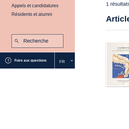
1 résultat
Appels et candidatures
Résidents et alumni
Articl
Recherche
:
Envoyer
Foire aux questions
FR
Sélectionnez
la
langue
souhaitée