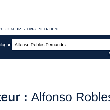
PUBLICATIONS
LIBRAIRIE
PUBLICATIONS
LIBRAIRIE EN LIGNE
EN LIGNE
Recherche
alogue
:
eur :
Alfonso Robl