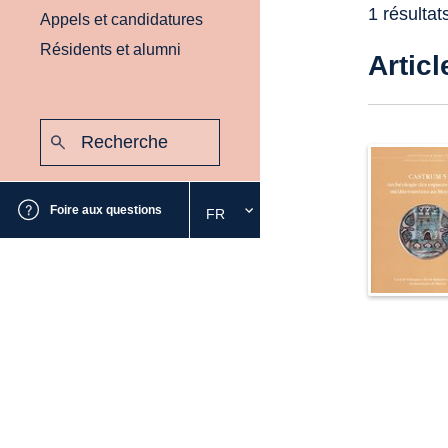
1 résultat
Appels et candidatures
Résidents et alumni
Articl
Recherche
:
Envoyer
Foire aux questions
FR
Sélectionnez
la
langue
souhaitée