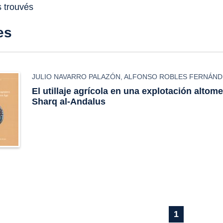
s trouvés
es
JULIO NAVARRO PALAZÓN
,
ALFONSO ROBLES FERNÁND
El utillaje agrícola en una explotación altom
Sharq al-Andalus
1