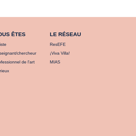
OUS ÊTES
LE RÉSEAU
iste
ResEFE
seignant/chercheur
¡Viva Villa!
fessionnel de l'art
MIAS
rieux