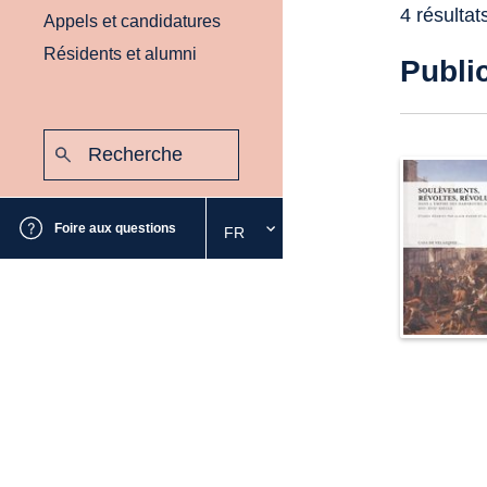
4 résultat
Appels et candidatures
Résidents et alumni
Publi
Recherche
:
Envoyer
Foire aux questions
FR
Sélectionnez
la
langue
souhaitée