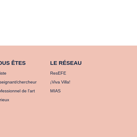
OUS ÊTES
LE RÉSEAU
iste
ResEFE
seignant/chercheur
¡Viva Villa!
fessionnel de l'art
MIAS
rieux