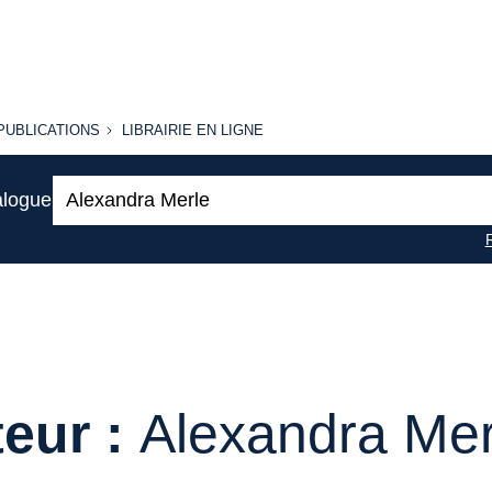
PUBLICATIONS
LIBRAIRIE
PUBLICATIONS
LIBRAIRIE EN LIGNE
EN LIGNE
Recherche
alogue
:
eur :
Alexandra Mer