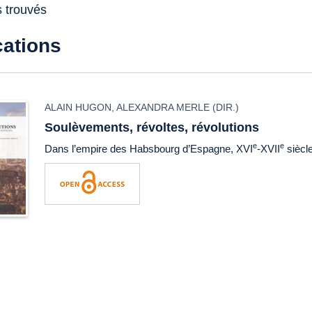
s trouvés
cations
ALAIN HUGON
,
ALEXANDRA MERLE
(DIR.)
Soulèvements, révoltes, révolutions
e
e
Dans l’empire des Habsbourg d’Espagne, XVI
-XVII
siècl