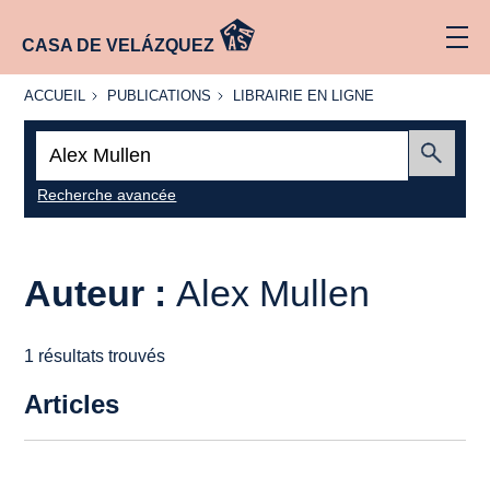
CASA DE VELÁZQUEZ
ACCUEIL
PUBLICATIONS
LIBRAIRIE
ACCUEIL
PUBLICATIONS
LIBRAIRIE EN LIGNE
EN LIGNE
Recherche
:
Envoyer
Recherche avancée
Auteur :
Alex Mullen
1 résultats trouvés
Articles