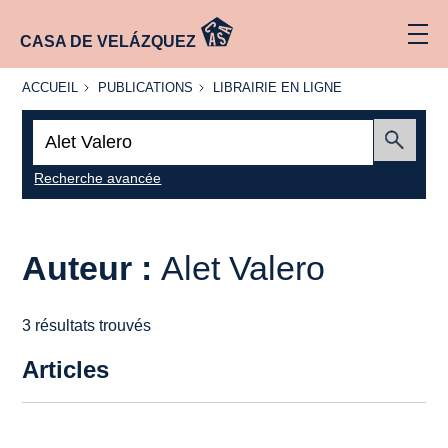
CASA DE VELÁZQUEZ
ACCUEIL
PUBLICATIONS
LIBRAIRIE
ACCUEIL
PUBLICATIONS
LIBRAIRIE EN LIGNE
EN LIGNE
Recherche
:
Envoyer
Recherche avancée
Auteur :
Alet Valero
3 résultats trouvés
Articles