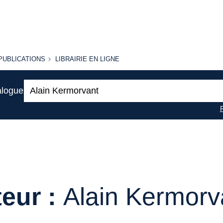
PUBLICATIONS
LIBRAIRIE
PUBLICATIONS
LIBRAIRIE EN LIGNE
EN LIGNE
Recherche
alogue
:
eur :
Alain Kermorv