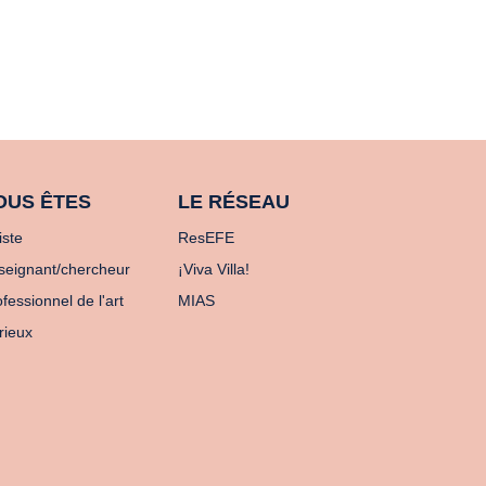
OUS ÊTES
LE RÉSEAU
iste
ResEFE
seignant/chercheur
¡Viva Villa!
fessionnel de l'art
MIAS
rieux