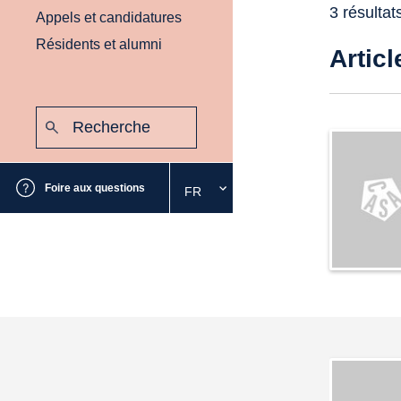
3 résultat
Appels et candidatures
Résidents et alumni
Articl
Recherche
:
Envoyer
Foire aux questions
FR
Sélectionnez
la
langue
souhaitée