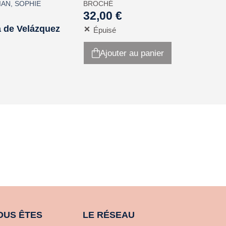
IAN
,
SOPHIE
BROCHÉ
32,00 €
a de Velázquez
Épuisé
Ajouter au panier
OUS ÊTES
LE RÉSEAU