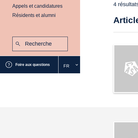
4 résultat
Appels et candidatures
Résidents et alumni
Articl
Recherche
:
Envoyer
Foire aux questions
FR
Sélectionnez
la
langue
souhaitée