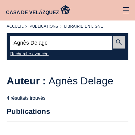
CASA DE VELÁZQUEZ
ACCUEIL
PUBLICATIONS
LIBRAIRIE
ACCUEIL
PUBLICATIONS
LIBRAIRIE EN LIGNE
EN LIGNE
Recherche
:
Envoyer
Recherche avancée
Auteur :
Agnès Delage
4 résultats trouvés
Publications