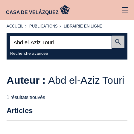
CASA DE VELÁZQUEZ
ACCUEIL
PUBLICATIONS
LIBRAIRIE
ACCUEIL
PUBLICATIONS
LIBRAIRIE EN LIGNE
EN LIGNE
Recherche
:
Envoyer
Recherche avancée
Auteur :
Abd el-Aziz Touri
1 résultats trouvés
Articles