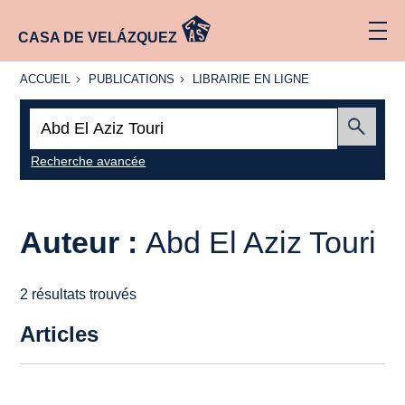
CASA DE VELÁZQUEZ
ACCUEIL
PUBLICATIONS
LIBRAIRIE
ACCUEIL
PUBLICATIONS
LIBRAIRIE EN LIGNE
EN LIGNE
Recherche
:
Envoyer
Recherche avancée
Auteur :
Abd El Aziz Touri
2 résultats trouvés
Articles