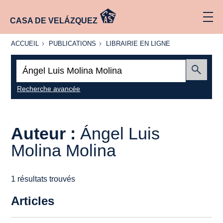
CASA DE VELÁZQUEZ
ACCUEIL
PUBLICATIONS
LIBRAIRIE
ACCUEIL
PUBLICATIONS
LIBRAIRIE EN LIGNE
EN LIGNE
Recherche
:
Envoyer
Recherche avancée
Auteur :
Ángel Luis
Molina Molina
1 résultats trouvés
Articles