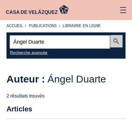
CASA DE VELÁZQUEZ
ACCUEIL
PUBLICATIONS
LIBRAIRIE
ACCUEIL
PUBLICATIONS
LIBRAIRIE EN LIGNE
EN LIGNE
Recherche
:
Envoyer
Recherche avancée
Auteur :
Ángel Duarte
2 résultats trouvés
Articles