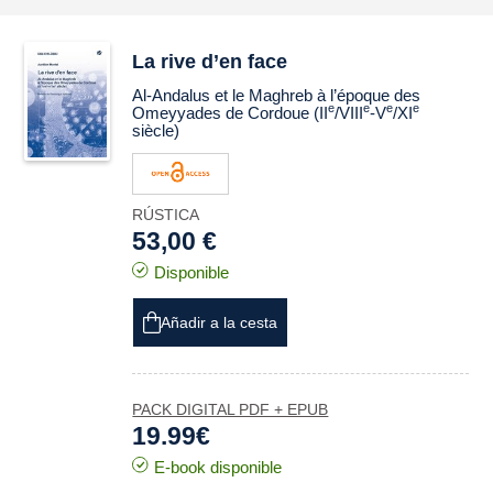
La rive d’en face
Al-Andalus et le Maghreb à l’époque des
e
e
e
e
Omeyyades de Cordoue (II
/VIII
-V
/XI
siècle)
RÚSTICA
53,00 €
Disponible
Añadir a la cesta
PACK DIGITAL PDF + EPUB
19.99€
E-book disponible