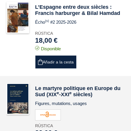
L’Espagne entre deux siècles :
Francis harburger & Bilal Hamdad
(s)
Écho
#2 2025-2026
RÚSTICA
18,00 €
Disponible
Añadir a la cesta
Le martyre politique en Europe du
e
e
Sud (XIX
-XXI
siècles)
Figures, mutations, usages
RÚSTICA