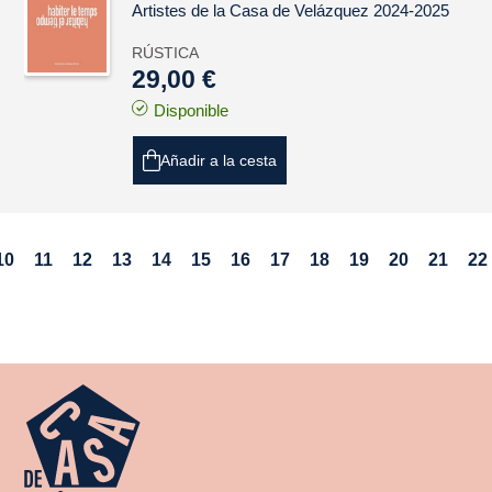
Artistes de la Casa de Velázquez 2024-2025
RÚSTICA
29,00 €
Disponible
Añadir a la cesta
10
11
12
13
14
15
16
17
18
19
20
21
22