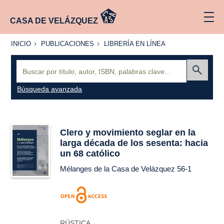
CASA DE VELÁZQUEZ
INICIO
PUBLICACIONES
LIBRERÍA
INICIO
PUBLICACIONES
LIBRERÍA EN LÍNEA
EN
LÍNEA
Buscar:
Enviar
Búsqueda avanzada
Clero y movimiento seglar en la
larga década de los sesenta: hacia
un 68 católico
Mélanges de la Casa de Velázquez
56-1
RÚSTICA