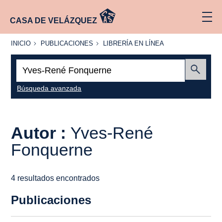
CASA DE VELÁZQUEZ
INICIO
PUBLICACIONES
LIBRERÍA
INICIO
PUBLICACIONES
LIBRERÍA EN LÍNEA
EN
LÍNEA
Buscar:
Enviar
Búsqueda avanzada
Autor :
Yves-René
Fonquerne
4 resultados encontrados
Publicaciones