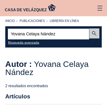
CASA DE VELÁZQUEZ
INICIO
PUBLICACIONES
LIBRERÍA
INICIO
PUBLICACIONES
LIBRERÍA EN LÍNEA
EN
LÍNEA
Buscar:
Enviar
Búsqueda avanzada
Autor :
Yovana Celaya
Nández
2 resultados encontrados
Artículos