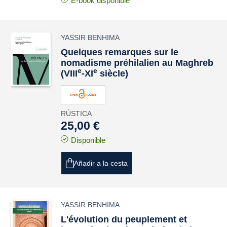
E-book disponible
YASSIR BENHIMA
Quelques remarques sur le
nomadisme préhilalien au Maghreb
e
e
(VIII
-XI
siècle)
RÚSTICA
25,00 €
Disponible
Añadir a la cesta
YASSIR BENHIMA
L'évolution du peuplement et