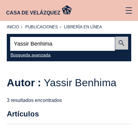
CASA DE VELÁZQUEZ
INICIO
PUBLICACIONES
LIBRERÍA
INICIO
PUBLICACIONES
LIBRERÍA EN LÍNEA
EN
LÍNEA
Buscar:
Enviar
Búsqueda avanzada
Autor :
Yassir Benhima
3 resultados encontrados
Artículos